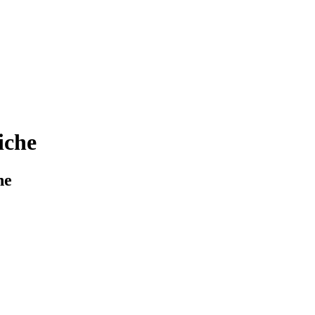
iche
he