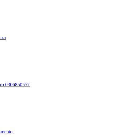
enza
ero 0306850557
amento