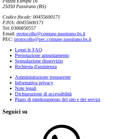
Piazza Europa 16
25050 Passirano (BS)
Codice fiscale: 00455600171
P.IVA: 00455600171
Tel: 0306850557
Email:
protocollo@comune.passirano.bs.it
PEC:
protocollo@pec.comune.passirano.bs.it
Leggi le FAQ
Prenotazione appuntamento
Segnalazione disservizio
Richiesta d'assistenza
Amministrazione trasparente
Informativa privacy
Note legali
Dichiarazione di accessibilità
Piano di miglioramento del sito e dei servizi
Seguici su