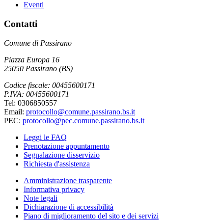
Eventi
Contatti
Comune di Passirano
Piazza Europa 16
25050 Passirano (BS)
Codice fiscale: 00455600171
P.IVA: 00455600171
Tel: 0306850557
Email:
protocollo@comune.passirano.bs.it
PEC:
protocollo@pec.comune.passirano.bs.it
Leggi le FAQ
Prenotazione appuntamento
Segnalazione disservizio
Richiesta d'assistenza
Amministrazione trasparente
Informativa privacy
Note legali
Dichiarazione di accessibilità
Piano di miglioramento del sito e dei servizi