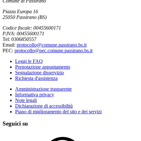
Comune di Passirano
Piazza Europa 16
25050 Passirano (BS)
Codice fiscale: 00455600171
P.IVA: 00455600171
Tel: 0306850557
Email:
protocollo@comune.passirano.bs.it
PEC:
protocollo@pec.comune.passirano.bs.it
Leggi le FAQ
Prenotazione appuntamento
Segnalazione disservizio
Richiesta d'assistenza
Amministrazione trasparente
Informativa privacy
Note legali
Dichiarazione di accessibilità
Piano di miglioramento del sito e dei servizi
Seguici su