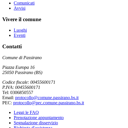
Comunicati
Avvisi
Vivere il comune
Luoghi
Eventi
Contatti
Comune di Passirano
Piazza Europa 16
25050 Passirano (BS)
Codice fiscale: 00455600171
P.IVA: 00455600171
Tel: 0306850557
Email:
protocollo@comune.passirano.bs.it
PEC:
protocollo@pec.comune.passirano.bs.it
Leggi le FAQ
Prenotazione appuntamento
Segnalazione disservizio
Richiesta d'assistenza