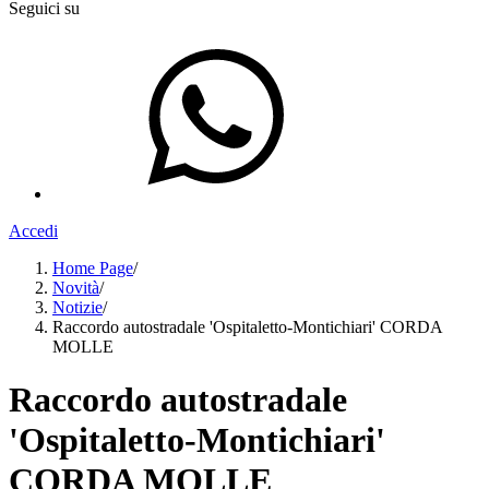
Seguici su
Accedi
Home Page
/
Novità
/
Notizie
/
Raccordo autostradale 'Ospitaletto-Montichiari' CORDA
MOLLE
Raccordo autostradale
'Ospitaletto-Montichiari'
CORDA MOLLE