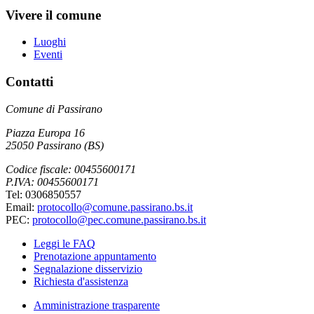
Vivere il comune
Luoghi
Eventi
Contatti
Comune di Passirano
Piazza Europa 16
25050 Passirano (BS)
Codice fiscale: 00455600171
P.IVA: 00455600171
Tel: 0306850557
Email:
protocollo@comune.passirano.bs.it
PEC:
protocollo@pec.comune.passirano.bs.it
Leggi le FAQ
Prenotazione appuntamento
Segnalazione disservizio
Richiesta d'assistenza
Amministrazione trasparente