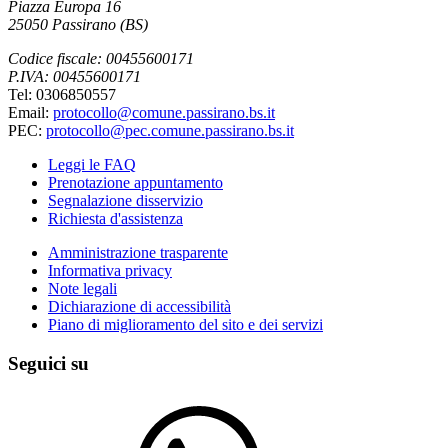
Piazza Europa 16
25050 Passirano (BS)
Codice fiscale: 00455600171
P.IVA: 00455600171
Tel: 0306850557
Email:
protocollo@comune.passirano.bs.it
PEC:
protocollo@pec.comune.passirano.bs.it
Leggi le FAQ
Prenotazione appuntamento
Segnalazione disservizio
Richiesta d'assistenza
Amministrazione trasparente
Informativa privacy
Note legali
Dichiarazione di accessibilità
Piano di miglioramento del sito e dei servizi
Seguici su