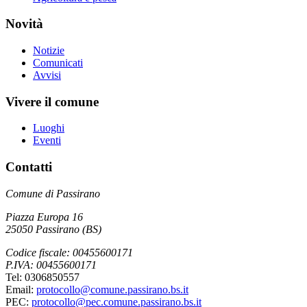
Novità
Notizie
Comunicati
Avvisi
Vivere il comune
Luoghi
Eventi
Contatti
Comune di Passirano
Piazza Europa 16
25050 Passirano (BS)
Codice fiscale: 00455600171
P.IVA: 00455600171
Tel: 0306850557
Email:
protocollo@comune.passirano.bs.it
PEC:
protocollo@pec.comune.passirano.bs.it