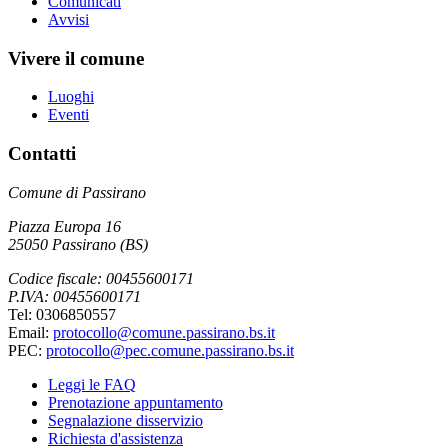
Comunicati
Avvisi
Vivere il comune
Luoghi
Eventi
Contatti
Comune di Passirano
Piazza Europa 16
25050 Passirano (BS)
Codice fiscale: 00455600171
P.IVA: 00455600171
Tel: 0306850557
Email:
protocollo@comune.passirano.bs.it
PEC:
protocollo@pec.comune.passirano.bs.it
Leggi le FAQ
Prenotazione appuntamento
Segnalazione disservizio
Richiesta d'assistenza