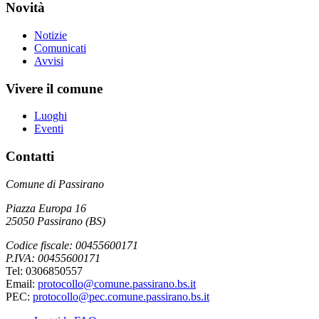
Novità
Notizie
Comunicati
Avvisi
Vivere il comune
Luoghi
Eventi
Contatti
Comune di Passirano
Piazza Europa 16
25050 Passirano (BS)
Codice fiscale: 00455600171
P.IVA: 00455600171
Tel: 0306850557
Email:
protocollo@comune.passirano.bs.it
PEC:
protocollo@pec.comune.passirano.bs.it