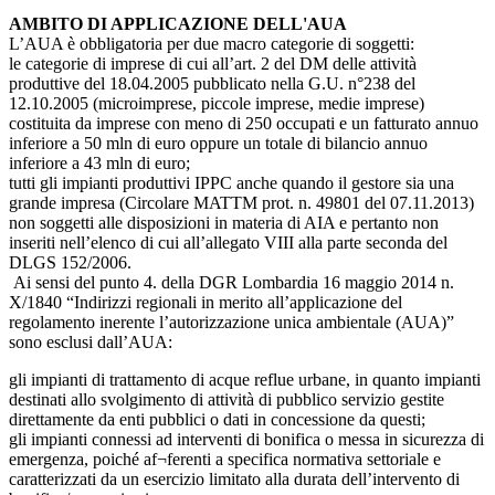
AMBITO DI APPLICAZIONE DELL'AUA
L’AUA è obbligatoria per due macro categorie di soggetti:
le categorie di imprese di cui all’art. 2 del DM delle attività
produttive del 18.04.2005 pubblicato nella G.U. n°238 del
12.10.2005 (microimprese, piccole imprese, medie imprese)
costituita da imprese con meno di 250 occupati e un fatturato annuo
inferiore a 50 mln di euro oppure un totale di bilancio annuo
inferiore a 43 mln di euro;
tutti gli impianti produttivi IPPC anche quando il gestore sia una
grande impresa (Circolare MATTM prot. n. 49801 del 07.11.2013)
non soggetti alle disposizioni in materia di AIA e pertanto non
inseriti nell’elenco di cui all’allegato VIII alla parte seconda del
DLGS 152/2006.
Ai sensi del punto 4. della DGR Lombardia 16 maggio 2014 n.
X/1840 “Indirizzi regionali in merito all’applicazione del
regolamento inerente l’autorizzazione unica ambientale (AUA)”
sono esclusi dall’AUA:
gli impianti di trattamento di acque reflue urbane, in quanto impianti
destinati allo svolgimento di attività di pubblico servizio gestite
direttamente da enti pubblici o dati in concessione da questi;
gli impianti connessi ad interventi di bonifica o messa in sicurezza di
emergenza, poiché af¬ferenti a specifica normativa settoriale e
caratterizzati da un esercizio limitato alla durata dell’intervento di