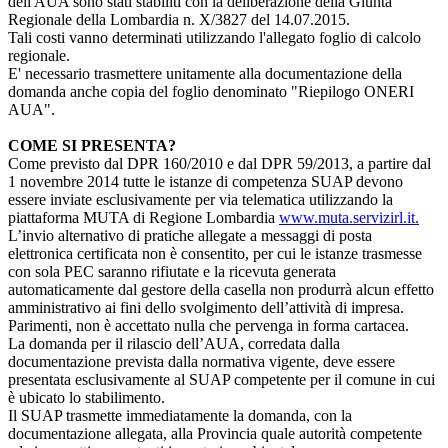
dell'AUA sono stati stabiliti con la deliberazione della Giunta
Regionale della Lombardia n. X/3827 del 14.07.2015.
Tali costi vanno determinati utilizzando l'allegato foglio di calcolo
regionale.
E' necessario trasmettere unitamente alla documentazione della
domanda anche copia del foglio denominato "Riepilogo ONERI
AUA".
COME SI PRESENTA?
Come previsto dal DPR 160/2010 e dal DPR 59/2013, a partire dal
1 novembre 2014 tutte le istanze di competenza SUAP devono
essere inviate esclusivamente per via telematica utilizzando la
piattaforma MUTA di Regione Lombardia
www.muta.servizirl.it.
L’invio alternativo di pratiche allegate a messaggi di posta
elettronica certificata non è consentito, per cui le istanze trasmesse
con sola PEC saranno rifiutate e la ricevuta generata
automaticamente dal gestore della casella non produrrà alcun effetto
amministrativo ai fini dello svolgimento dell’attività di impresa.
Parimenti, non è accettato nulla che pervenga in forma cartacea.
La domanda per il rilascio dell’AUA, corredata dalla
documentazione prevista dalla normativa vigente, deve essere
presentata esclusivamente al SUAP competente per il comune in cui
è ubicato lo stabilimento.
Il SUAP trasmette immediatamente la domanda, con la
documentazione allegata, alla Provincia quale autorità competente