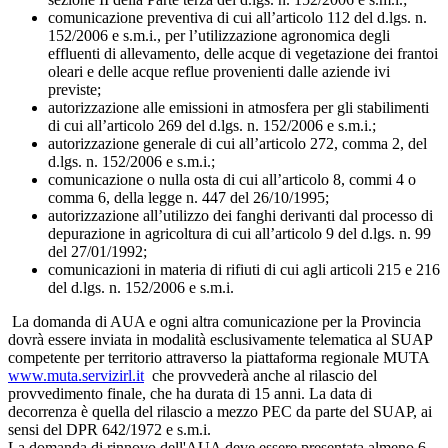
comunicazione preventiva di cui all’articolo 112 del d.lgs. n.
152/2006 e s.m.i., per l’utilizzazione agronomica degli
effluenti di allevamento, delle acque di vegetazione dei frantoi
oleari e delle acque reflue provenienti dalle aziende ivi
previste;
autorizzazione alle emissioni in atmosfera per gli stabilimenti
di cui all’articolo 269 del d.lgs. n. 152/2006 e s.m.i.;
autorizzazione generale di cui all’articolo 272, comma 2, del
d.lgs. n. 152/2006 e s.m.i.;
comunicazione o nulla osta di cui all’articolo 8, commi 4 o
comma 6, della legge n. 447 del 26/10/1995;
autorizzazione all’utilizzo dei fanghi derivanti dal processo di
depurazione in agricoltura di cui all’articolo 9 del d.lgs. n. 99
del 27/01/1992;
comunicazioni in materia di rifiuti di cui agli articoli 215 e 216
del d.lgs. n. 152/2006 e s.m.i.
La domanda di AUA e ogni altra comunicazione per la Provincia
dovrà essere inviata in modalità esclusivamente telematica al SUAP
competente per territorio attraverso la piattaforma regionale MUTA
www.muta.servizirl.it
che provvederà anche al rilascio del
provvedimento finale, che ha durata di 15 anni. La data di
decorrenza è quella del rilascio a mezzo PEC da parte del SUAP, ai
sensi del DPR 642/1972 e s.m.i.
La domanda di rinnovo dell'AUA deve essere presentata almeno 6