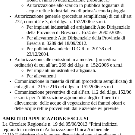
Autorizzazione allo scarico in pubblica fognatura di
acque reflue industriali e/o di prima/seconda pioggia.
Autorizzazione generale (procedura semplificata) di cui all’art.
272, commi 2 e 3, del d.lgs. n. 152/2006 e s.m.i.
Per impianti industriali ed artigianali: Atto Dirigenziale
della Provincia di Brescia n. 1674 del 26/05/2009.
Per allevamenti: Atto Dirigenziale della Provincia di
Brescia n. 3289 del 18/09/2012.
Per pulitintolavanderie: D.G.R. n. 20138 del
23/12/2004.
Autorizzazione alle emissioni in atmosfera (procedura
ordinaria) di cui all’art. 269 del d.lgs. n. 152/2006 e s.m.i.
Per impianti industriali ed artigianali.
Per allevamenti
Comunicazione in materia di rifiuti (procedura semplificata) di
cui agli artt. 215 e 216 del d.lgs. n. 152/2006 e s.m.i.
Comunicazione preventiva di cui all’art. 112 del d.lgs. 152/06
e s.m.i. per l’utilizzazione agronomica degli effluenti di
allevamento, delle acque di vegetazione dei frantoi oleari e
delle acque reflue provenienti dalle aziende ivi previste.
AMBITI DI APPLICAZIONE ESCLUSI
La Circolare Regionale n. 19 del 05/08/2013 “Primi indirizzi
regionali in materia di Autorizzazione Unica Ambientale
(AUA)”chiarisce che le nuove disposizioni non si applicano ai