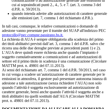
comunicazione o ad autorizzazione generale alle emissioni di
cui ai sopraindicati punti 2., 4., 5. e 7. (art. 3, comma 3 del
d.P.R. n. 59/2013).
quando intenda aderire alle autorizzazioni di carattere generale
alle emissioni (art. 7, comma 1 del richiamato d.P.R.).
In tali casi, comunque, le relative comunicazioni o domande di
adesione vanno presentate per il tramite del SUAP all'indirizzo PEC
protocollo@pec.comune.passirano.bs.it.
La richiesta di AUA è sempre obbligatoria alla scadenza del primo
dei titoli abilitativi previsti dall’art. 3, comma 1 del d.P.R. salvo che
ricorra una delle due deroghe previste ai precedenti punti 1) e 2).
L’AUA deve quindi essere richiesta anche quando l’impianto è
soggetto cumulativamente a comunicazioni e ad autorizzazioni di
settore ed il primo titolo in scadenza è una comunicazione (Circolare
MATTM prot. n. 49801 del 07.11.2013).
Ai sensi del richiamato art. 7, comma 1 del d.P.R. 59/2013, nel caso
in cui venga a scadere un’autorizzazione di carattere generale per le
emissioni in atmosfera, il gestore può presentare autonoma istanza di
adesione a tale autorizzazione (senza richiedere l’AUA) non solo
quando l’attività è soggetta esclusivamente ad autorizzazione di
carattere generale, bensì anche quando l’attività è soggetta anche a
titoli abilitativi tra quelli sostituiti dall’AUA (Circolare MATTM
prot. n. 49801 del 07.11.2013).
DOCUMENTAZIONE DA ALLEGARE ALLA DOMANDA