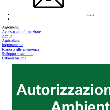
Invia
Argomenti
Accesso all'informazione
Acqua
Agricoltura
Inquinamento
Risposta alle emergenze
Sviluppo sostenibile
Urbanizzazione