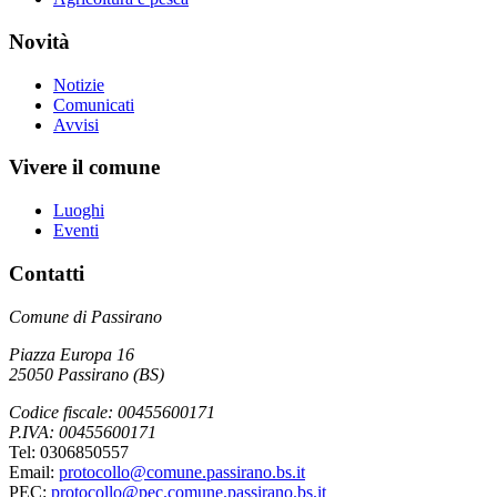
Novità
Notizie
Comunicati
Avvisi
Vivere il comune
Luoghi
Eventi
Contatti
Comune di Passirano
Piazza Europa 16
25050 Passirano (BS)
Codice fiscale: 00455600171
P.IVA: 00455600171
Tel: 0306850557
Email:
protocollo@comune.passirano.bs.it
PEC:
protocollo@pec.comune.passirano.bs.it