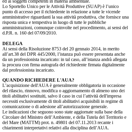
ed ai soggetti competenti in materia ambientale.
Lo Sportello Unico per le Attività Produttive (SUAP) è l’unico
punto di accesso per il richiedente in relazione a tutte le vicende
amministrative riguardanti la sua attività produttiva, che fornisce una
risposta unica e tempestiva in luogo di tutte le pubbliche
amministrazioni, comunque coinvolte nel procedimento, ai sensi del
d.P.R. n. 160 del 07/09/2010.
DELEGA
Ai sensi della Risoluzione 8753 del 20 gennaio 2014, in merito
all’art.38 del DPR 445/2000, l’istanza può essere presentata anche
da un professionista incaricato: in tal caso, all’istanza andrà allegata
la procura con firma autografa del richiedente firmata digitalmente
dal professionista incaricato.
QUANDO RICHIEDERE L'AUA?
L’acquisizione dell'AUA è generalmente obbligatoria in occasione
del rilascio, rinnovo, modifica o aggiornamento di almeno uno dei
titoli abilitativi sostituiti, salvo il caso in cui l’attività dell'impresa
necessiti esclusivamente di titoli abilitativi acquisibili in regime di
comunicazione o di adesione all’autorizzazione generale.
Le indicazioni che seguono sono state aggiornate sulla base della
Circolare del Ministro dell’Ambiente, e della Tutela del Territorio e
del Mare (MATTM) prot. n. 49801 del 07.11.2013 recante i
chiarimenti interpretativi relativi alla disciplina dell’AUA.