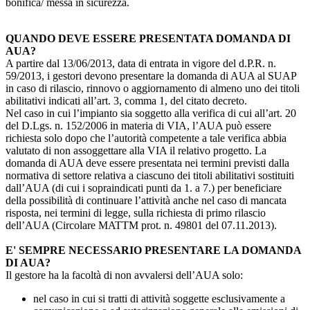
bonifica/ messa in sicurezza.
QUANDO DEVE ESSERE PRESENTATA DOMANDA DI
AUA?
A partire dal 13/06/2013, data di entrata in vigore del d.P.R. n.
59/2013, i gestori devono presentare la domanda di AUA al SUAP
in caso di rilascio, rinnovo o aggiornamento di almeno uno dei titoli
abilitativi indicati all’art. 3, comma 1, del citato decreto.
Nel caso in cui l’impianto sia soggetto alla verifica di cui all’art. 20
del D.Lgs. n. 152/2006 in materia di VIA, l’AUA può essere
richiesta solo dopo che l’autorità competente a tale verifica abbia
valutato di non assoggettare alla VIA il relativo progetto. La
domanda di AUA deve essere presentata nei termini previsti dalla
normativa di settore relativa a ciascuno dei titoli abilitativi sostituiti
dall’AUA (di cui i sopraindicati punti da 1. a 7.) per beneficiare
della possibilità di continuare l’attività anche nel caso di mancata
risposta, nei termini di legge, sulla richiesta di primo rilascio
dell’AUA (Circolare MATTM prot. n. 49801 del 07.11.2013).
E' SEMPRE NECESSARIO PRESENTARE LA DOMANDA
DI AUA?
Il gestore ha la facoltà di non avvalersi dell’AUA solo:
nel caso in cui si tratti di attività soggette esclusivamente a